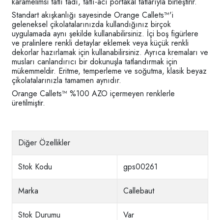
karamelimsi tatlı tadı, tatlı-acı portakal tatlarıyla birleştirir.
Standart akışkanlığı sayesinde Orange Callets™'i
geleneksel çikolatalarınızda kullandığınız birçok
uygulamada aynı şekilde kullanabilirsiniz. İçi boş figürlere
ve pralinlere renkli detaylar eklemek veya küçük renkli
dekorlar hazırlamak için kullanabilirsiniz. Ayrıca kremaları ve
musları canlandırıcı bir dokunuşla tatlandırmak için
mükemmeldir. Eritme, temperleme ve soğutma, klasik beyaz
çikolatalarınızla tamamen aynıdır.
Orange Callets™ %100 AZO içermeyen renklerle
üretilmiştir.
Diğer Özellikler
Stok Kodu
gps00261
Marka
Callebaut
Stok Durumu
Var