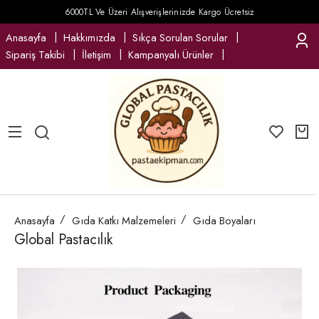
6000TL Ve Üzeri Alışverişlerinizde Kargo Ücretsiz
Anasayfa
Hakkımızda
Sıkça Sorulan Sorular
Sipariş Takibi
İletişim
Kampanyalı Ürünler
Anasayfa
Gıda Katkı Malzemeleri
Gıda Boyaları
Global Pastacılık