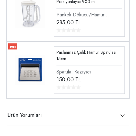
Porsiyonlayıcı 900 ml
Pankek Dökücü/Hamur
Dağıtıcı
285,00
TL
Paslanmaz Çelik Hamur Spatulası
15cm
Spatula, Kazıyıcı
150,00
TL
Ürün Yorumları