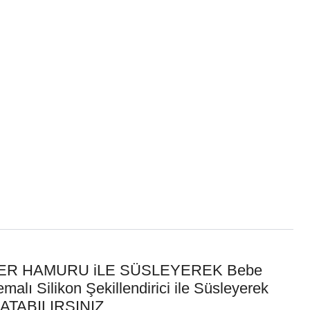
KER HAMURU iLE SÜSLEYEREK Bebe
ilikon Şekillendirici ile Süsleyerek
TABILIRSINIZ