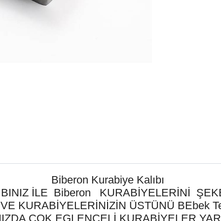
Biberon Kurabiye Kalıbı
BINIZ İLE Biberon KURABİYELERİNİ ŞE
 KURABİYELERİNİZİN ÜSTÜNÜ BEbek Temalı S
IZDA ÇOK EGLENCELİ KURABİYELER YARA