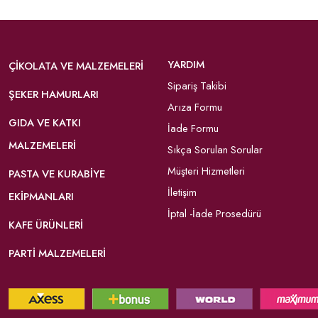
YARDIM
ÇIKOLATA VE MALZEMELERI
Sipariş Takibi
ŞEKER HAMURLARI
Arıza Formu
GIDA VE KATKI
İade Formu
MALZEMELERI
Sıkça Sorulan Sorular
Müşteri Hizmetleri
PASTA VE KURABIYE
İletişim
EKIPMANLARI
İptal -İade Prosedürü
KAFE ÜRÜNLERI
PARTI MALZEMELERI