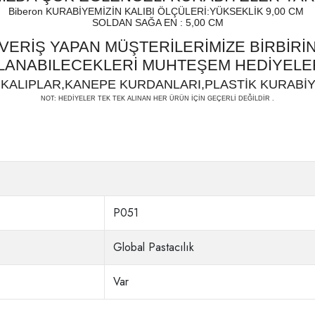
Biberon KURABİYEMİZİN KALIBI ÖLÇÜLERİ:YÜKSEKLİK 9,00 CM
SOLDAN SAĞA EN : 5,00 CM
ŞVERİŞ YAPAN MÜŞTERİLERİMİZE BİRBİRİ
LLANABILECEKLERİ MUHTEŞEM HEDİYELER
KALIPLAR,KANEPE KURDANLARI,PLASTİK KURABİY
NOT: HEDİYELER TEK TEK ALINAN HER ÜRÜN İÇİN GEÇERLİ DEĞİLDİR .
P051
Global Pastacılık
Var