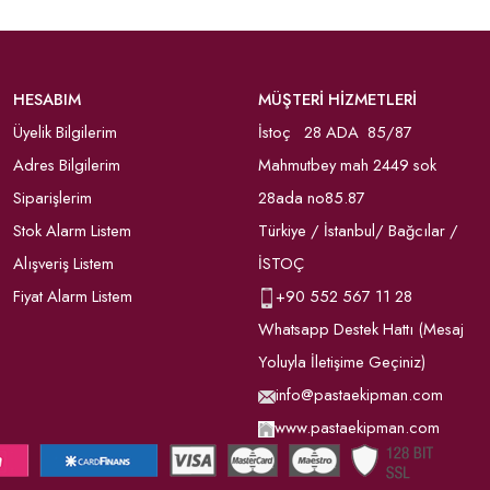
HESABIM
MÜŞTERİ HİZMETLERİ
Üyelik Bilgilerim
İstoç 28 ADA 85/87
Adres Bilgilerim
Mahmutbey mah 2449 sok
Siparişlerim
28ada no85.87
Stok Alarm Listem
Türkiye / İstanbul/ Bağcılar /
Alışveriş Listem
İSTOÇ
Fiyat Alarm Listem
+90
552 567 11 28
Whatsapp Destek Hattı (Mesaj
Yoluyla İletişime Geçiniz)
info@pastaekipman.com
www.pastaekipman.com