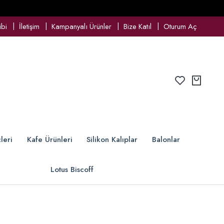
ibi
İletişim
Kampanyalı Ürünler
Bize Katıl
Oturum Aç
leri
Kafe Ürünleri
Silikon Kalıplar
Balonlar
Lotus Biscoff