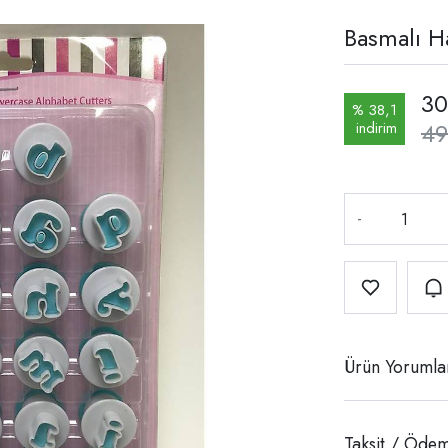
Basmalı Ha
30
% 38,1
49
indirim
-
Ürün Yorumla
Taksit / Ödem