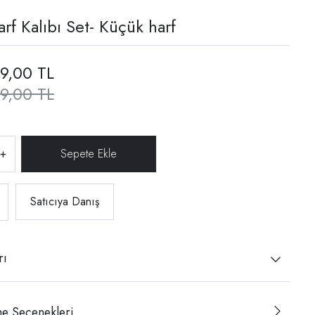
rf Kalıbı Set- Küçük harf
9,00 TL
9,00 TL
+
Satıcıya Danış
rı
e Seçenekleri