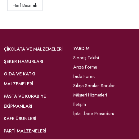
Harf Basmalı
YARDIM
ÇIKOLATA VE MALZEMELERI
Sipariş Takibi
ŞEKER HAMURLARI
Arıza Formu
GIDA VE KATKI
İade Formu
MALZEMELERI
Sıkça Sorulan Sorular
Müşteri Hizmetleri
PASTA VE KURABIYE
İletişim
EKIPMANLARI
İptal -İade Prosedürü
KAFE ÜRÜNLERI
PARTI MALZEMELERI