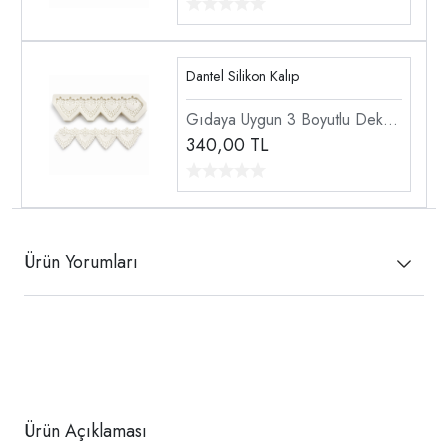
Silikon Kalıp
Dantel Silikon Kalıp
Gıdaya Uygun 3 Boyutlu Dekor
Doku Dantel Şekillendirici
340,00
TL
Silikon Kalıp
Ürün Yorumları
Ürün Açıklaması