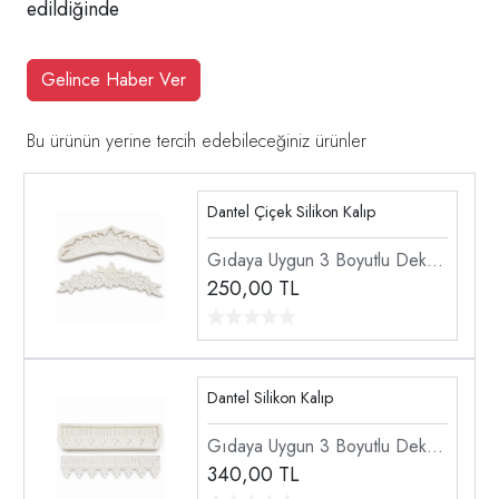
edildiğinde
Gelince Haber Ver
Bu ürünün yerine tercih edebileceğiniz ürünler
Dantel Çiçek Silikon Kalıp
Gıdaya Uygun 3 Boyutlu Dekor
Doku Dantel Şekillendirici
250,00
TL
Silikon Kalıp
Dantel Silikon Kalıp
Gıdaya Uygun 3 Boyutlu Dekor
Doku Dantel Şekillendirici
340,00
TL