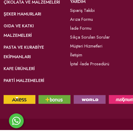
YARDIM
ÇIKOLATA VE MALZEMELERI
Sipariş Takibi
ŞEKER HAMURLARI
Arıza Formu
GIDA VE KATKI
İade Formu
MALZEMELERI
Sıkça Sorulan Sorular
Müşteri Hizmetleri
PASTA VE KURABIYE
İletişim
EKIPMANLARI
İptal -İade Prosedürü
KAFE ÜRÜNLERI
PARTI MALZEMELERI