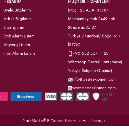
HESABIM
MÜŞTERİ HİZMETLERİ
Üyelik Bilgilerim
İstoç 28 ADA 85/87
Adres Bilgilerim
Mahmutbey mah 2449 sok
Siparişlerim
28ada no85.87
Stok Alarm Listem
Türkiye / İstanbul/ Bağcılar /
Alışveriş Listem
İSTOÇ
Fiyat Alarm Listem
+90
552 567 11 28
Whatsapp Destek Hattı (Mesaj
Yoluyla İletişime Geçiniz)
info@pastaekipman.com
www.pastaekipman.com
®
PlatinMarket
E-Ticaret Sistemi
İle Hazırlanmıştır.