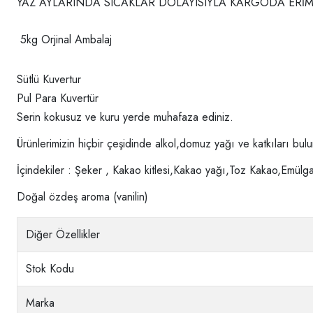
YAZ AYLARINDA SICAKLAR DOLAYISIYLA KARGODA ERİ
5kg Orjinal Ambalaj
Sütlü Kuvertur
Pul Para Kuvertür
Serin kokusuz ve kuru yerde muhafaza ediniz.
Ürünlerimizin hiçbir çeşidinde alkol,domuz yağı ve katkıları bu
İçindekiler : Şeker , Kakao kitlesi,Kakao yağı,Toz Kakao,Emülga
Doğal özdeş aroma (vanilin)
Diğer Özellikler
Stok Kodu
Marka