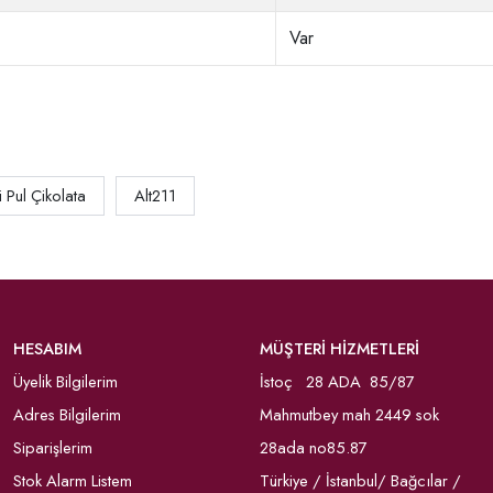
Var
ü Pul Çikolata
Alt211
HESABIM
MÜŞTERİ HİZMETLERİ
Üyelik Bilgilerim
İstoç 28 ADA 85/87
Adres Bilgilerim
Mahmutbey mah 2449 sok
Siparişlerim
28ada no85.87
Stok Alarm Listem
Türkiye / İstanbul/ Bağcılar /