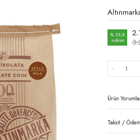
Altınmark
2.
% 33,8
3.
indirim
-
Ürün Yorumla
Taksit / Ödem