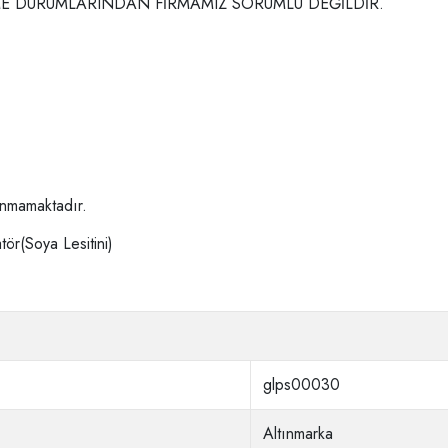
ME DURUMLARINDAN FİRMAMIZ SORUMLU DEĞİLDİR.
lunmamaktadır.
tör(Soya Lesitini)
glps00030
Altınmarka