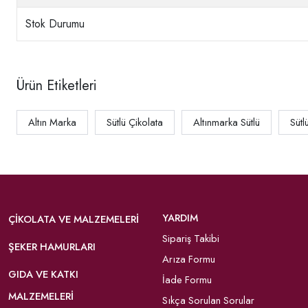
Stok Durumu
Ürün Etiketleri
Altın Marka
Sütlü Çikolata
Altınmarka Sütlü
Sütl
YARDIM
ÇIKOLATA VE MALZEMELERI
Sipariş Takibi
ŞEKER HAMURLARI
Arıza Formu
GIDA VE KATKI
İade Formu
MALZEMELERI
Sıkça Sorulan Sorular