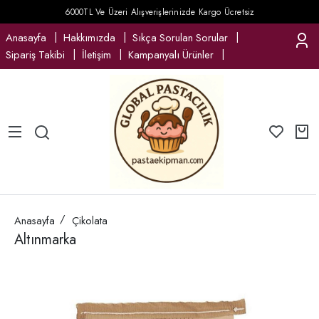
6000TL Ve Üzeri Alışverişlerinizde Kargo Ücretsiz
Anasayfa
Hakkımızda
Sıkça Sorulan Sorular
Sipariş Takibi
İletişim
Kampanyalı Ürünler
Anasayfa
Çikolata
Altınmarka