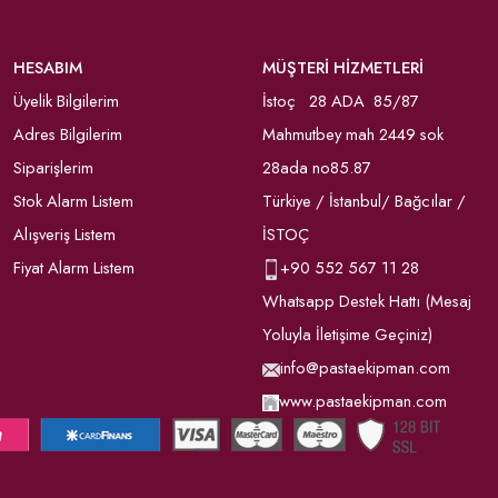
HESABIM
MÜŞTERİ HİZMETLERİ
Üyelik Bilgilerim
İstoç 28 ADA 85/87
Adres Bilgilerim
Mahmutbey mah 2449 sok
Siparişlerim
28ada no85.87
Stok Alarm Listem
Türkiye / İstanbul/ Bağcılar /
Alışveriş Listem
İSTOÇ
Fiyat Alarm Listem
+90
552 567 11 28
Whatsapp Destek Hattı (Mesaj
Yoluyla İletişime Geçiniz)
info@pastaekipman.com
www.pastaekipman.com