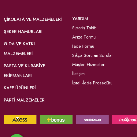
YARDIM
ÇIKOLATA VE MALZEMELERI
Sipariş Takibi
ŞEKER HAMURLARI
Arıza Formu
GIDA VE KATKI
İade Formu
MALZEMELERI
Sıkça Sorulan Sorular
Müşteri Hizmetleri
PASTA VE KURABIYE
İletişim
EKIPMANLARI
İptal -İade Prosedürü
KAFE ÜRÜNLERI
PARTI MALZEMELERI